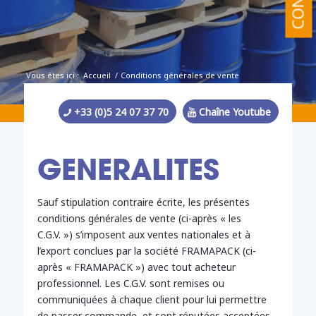
Vous êtes ici :
Accueil
/
Conditions générales de vente
+33 (0)5 24 07 37 70
Chaîne Youtube
GENERALITES
Sauf stipulation contraire écrite, les présentes
conditions générales de vente (ci-après « les
C.G.V. ») s’imposent aux ventes nationales et à
l’export conclues par la société FRAMAPACK (ci-
après « FRAMAPACK ») avec tout acheteur
professionnel. Les C.G.V. sont remises ou
communiquées à chaque client pour lui permettre
de passer commande, et sont réputées acceptées