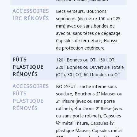
ACCESSOIRES
Becs verseurs, Bouchons
IBC RÉNOVÉS
supérieurs (diamètre 150 ou 225
mm) avec ou sans bondes et
avec ou sans têtes de dégazage,
Capsules de fermeture, Housse
de protection extérieure
FÛTS
120 l Bondes ou OT, 150 l OT,
PLASTIQUE
220 l Bondes ou Ouverture Totale
RÉNOVÉS
(OT), 30 l OT, 60 l bondes ou OT
ACCESSOIRES
BODYFUT : sache interne sans
FÛTS
soudure, Bouchons 2’’ Mauser ou
PLASTIQUE
2’’ Trisure (avec ou sans porte
RÉNOVÉS
robinet), Bouchons 2’’ Rieke (avec
ou sans porte robinet), Capsules
¾’’ métal Trisure, Capsules ¾’’
plastique Mauser, Capsules métal