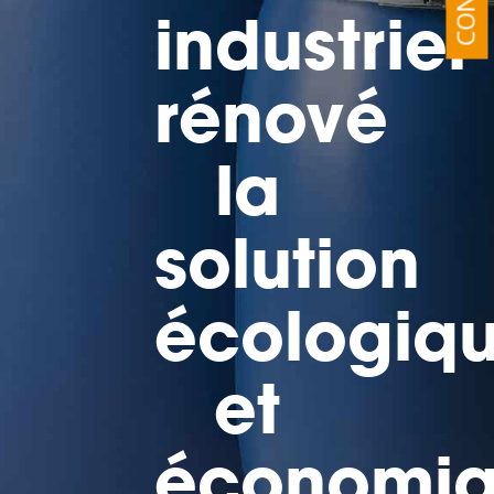
industriel
rénové
la
solution
écologiq
et
économi