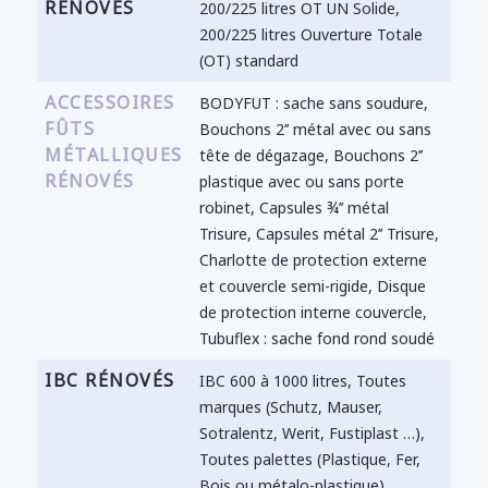
RÉNOVÉS
200/225 litres OT UN Solide,
200/225 litres Ouverture Totale
(OT) standard
ACCESSOIRES
BODYFUT : sache sans soudure,
FÛTS
Bouchons 2’’ métal avec ou sans
MÉTALLIQUES
tête de dégazage, Bouchons 2’’
RÉNOVÉS
plastique avec ou sans porte
robinet, Capsules ¾’’ métal
Trisure, Capsules métal 2’’ Trisure,
Charlotte de protection externe
et couvercle semi-rigide, Disque
de protection interne couvercle,
Tubuflex : sache fond rond soudé
IBC RÉNOVÉS
IBC 600 à 1000 litres, Toutes
marques (Schutz, Mauser,
Sotralentz, Werit, Fustiplast …),
Toutes palettes (Plastique, Fer,
Bois ou métalo-plastique)