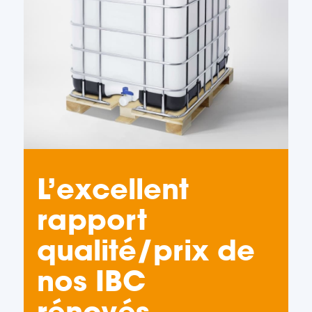
L’excellent
rapport
qualité/prix de
nos IBC
rénovés