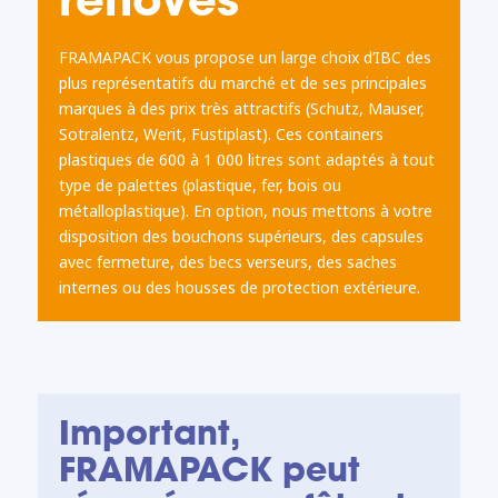
FRAMAPACK vous propose un large choix d’IBC des
plus représentatifs du marché et de ses principales
marques à des prix très attractifs (Schutz, Mauser,
Sotralentz, Werit, Fustiplast). Ces containers
plastiques de 600 à 1 000 litres sont adaptés à tout
type de palettes (plastique, fer, bois ou
métalloplastique). En option, nous mettons à votre
disposition des bouchons supérieurs, des capsules
avec fermeture, des becs verseurs, des saches
internes ou des housses de protection extérieure.
Important,
FRAMAPACK peut